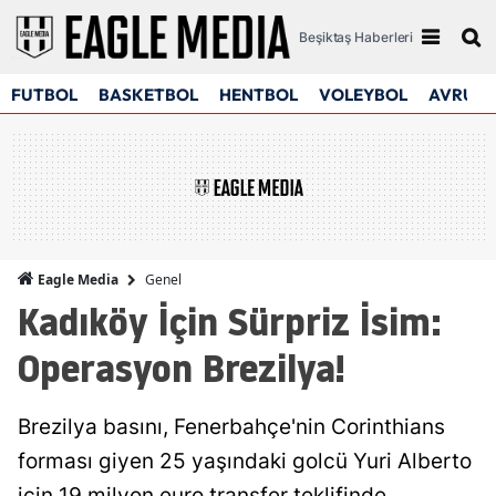
Beşiktaş Haberleri
FUTBOL
BASKETBOL
HENTBOL
VOLEYBOL
AVRUPA
Genel
Eagle Media
Kadıköy İçin Sürpriz İsim:
Operasyon Brezilya!
Brezilya basını, Fenerbahçe'nin Corinthians
forması giyen 25 yaşındaki golcü Yuri Alberto
için 19 milyon euro transfer teklifinde