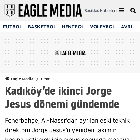
Beşiktaş Haberleri
FUTBOL
BASKETBOL
HENTBOL
VOLEYBOL
AVRUPA
Genel
Eagle Media
Kadıköy’de ikinci Jorge
Jesus dönemi gündemde
Fenerbahçe, Al-Nassr'dan ayrılan eski teknik
direktörü Jorge Jesus'u yeniden takımın
başına getirmek için mayıs sonunda masaya