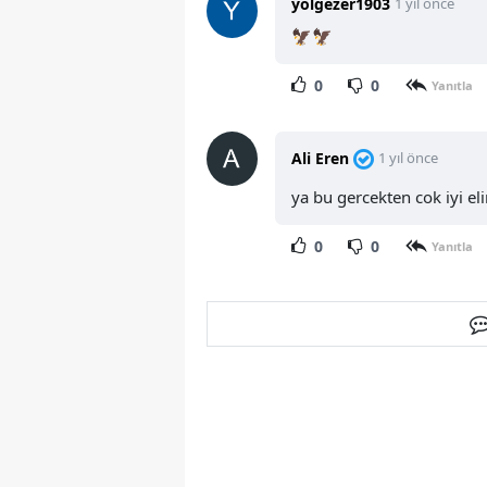
yolgezer1903
1 yıl önce
🦅🦅
0
0
Yanıtla
Ali Eren
1 yıl önce
ya bu gercekten cok iyi eli
0
0
Yanıtla