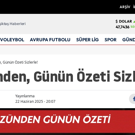
ARŞİV
İ
DOLAR
iktaş Haberleri
47,7436
%0
VOLEYBOL
AVRUPA FUTBOLU
SÜPER LİG
SPOR
GÜN
, Günün Özeti Sizlerle!
den, Günün Özeti Sizl
Yayınlanma
22 Haziran 2025 - 20:07