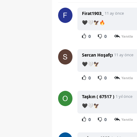
Firat1903_
11 ay önce
🖤🤍🦅🔥
0
0
Yanıtla
Sercan Hoşafçı
11 ay önce
🖤🤍🦅
0
0
Yanıtla
Taşkın ( 67517 )
1 yıl önce
🖤🤍🦅
0
0
Yanıtla