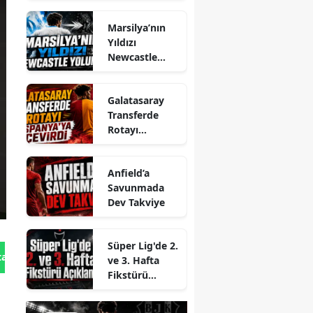
Marsilya’nın
Yıldızı
Newcastle
Yolunda
Galatasaray
Transferde
Rotayı
İspanya’ya
Çevirdi
Anfield’a
Savunmada
Dev Takviye
Süper Lig'de 2.
tan Gönder
ve 3. Hafta
Fikstürü
Açıklandı