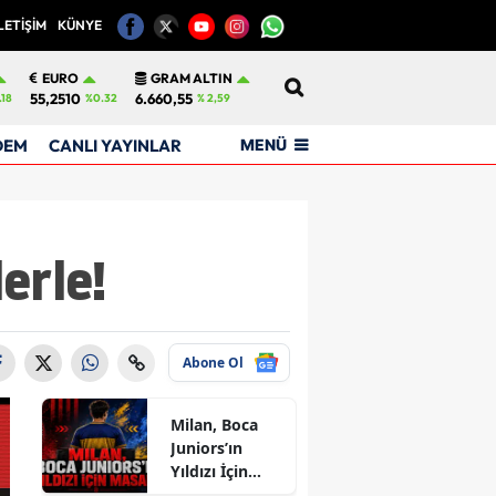
LETİŞİM
KÜNYE
12
EURO
GRAM ALTIN
55,2510
6.660,55
.18
%0.32
% 2,59
MENÜ
DEM
CANLI YAYINLAR
erle!
Abone Ol
Milan, Boca
Juniors’ın
Yıldızı İçin
Masada