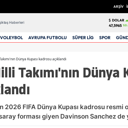
ARŞİV
İ
DOLAR
iktaş Haberleri
47,5965
%0.
VOLEYBOL
AVRUPA FUTBOLU
SÜPER LİG
SPOR
GÜN
 Takımı'nın Dünya Kupası kadrosu açıklandı
lli Takımı'nın Dünya 
landı
ın 2026 FIFA Dünya Kupası kadrosu resmi o
saray forması giyen Davinson Sanchez de y