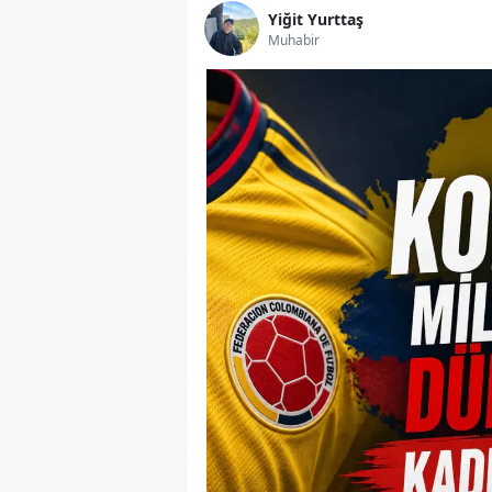
Yiğit Yurttaş
Muhabir