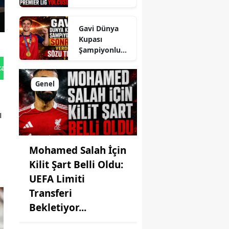
Lig Yolcusu
Gavi Dünya
Kupası
Şampiyonluğu
Sonrası
tan Gönder
Verdiği Sözü
Tuttu
Genel
ı
Mohamed Salah İçin
Kilit Şart Belli Oldu:
UEFA Limiti
Transferi
Bekletiyor...