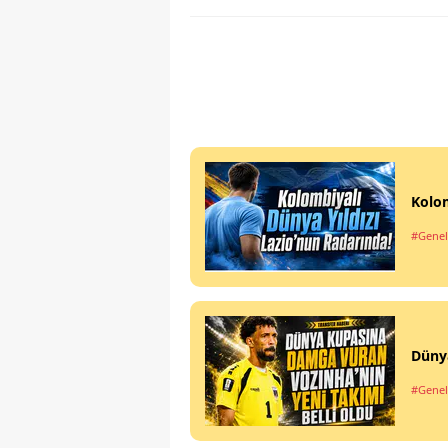
Kolom
#Genel
Dünya
#Genel