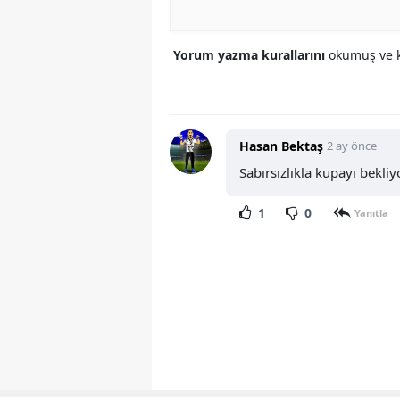
Yorum yazma kurallarını
okumuş ve k
Hasan Bektaş
2 ay önce
Sabırsızlıkla kupayı bekliy
1
0
Yanıtla