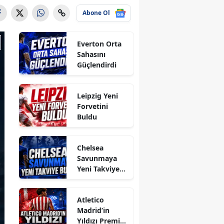
Abone Ol
Everton Orta
Sahasını
Güçlendirdi
Leipzig Yeni
Forvetini
Buldu
Chelsea
Savunmaya
Yeni Takviye
Buldu
Atletico
Madrid’in
Yıldızı Premier