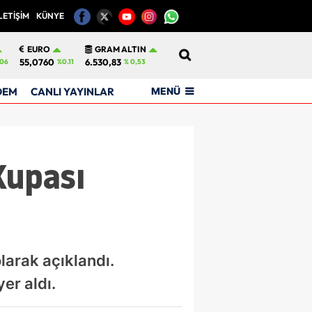
LETİŞİM
KÜNYE
12
EURO
GRAM ALTIN
55,0760
6.530,83
06
%0.11
% 0,53
MENÜ
DEM
CANLI YAYINLAR
Kupası
larak açıklandı.
er aldı.