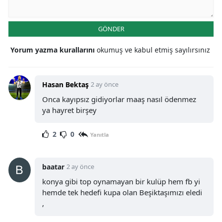
GÖNDER
Yorum yazma kurallarını
okumuş ve kabul etmiş sayılırsınız
Hasan Bektaş
2 ay önce
Onca kayıpsız gidiyorlar maaş nasıl ödenmez
ya hayret birşey
2
0
Yanıtla
baatar
2 ay önce
konya gibi top oynamayan bir kulüp hem fb yi
hemde tek hedefi kupa olan Beşiktaşımızı eledi
,