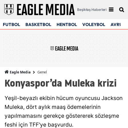
Beşiktaş Haberleri
FUTBOL
BASKETBOL
HENTBOL
VOLEYBOL
AVRUPA
Genel
Eagle Media
Konyaspor’da Muleka krizi
Yeşil-beyazlı ekibin hücum oyuncusu Jackson
Muleka, dört aylık maaş ödemelerinin
yapılmamasını gerekçe göstererek sözleşme
feshi için TFF'ye başvurdu.