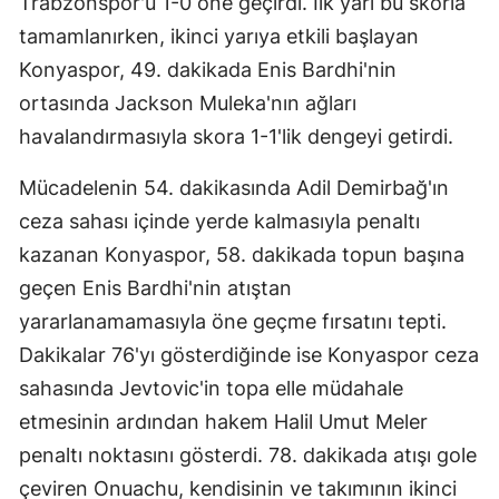
Trabzonspor'u 1-0 öne geçirdi. İlk yarı bu skorla
tamamlanırken, ikinci yarıya etkili başlayan
Konyaspor, 49. dakikada Enis Bardhi'nin
ortasında Jackson Muleka'nın ağları
havalandırmasıyla skora 1-1'lik dengeyi getirdi.
Mücadelenin 54. dakikasında Adil Demirbağ'ın
ceza sahası içinde yerde kalmasıyla penaltı
kazanan Konyaspor, 58. dakikada topun başına
geçen Enis Bardhi'nin atıştan
yararlanamamasıyla öne geçme fırsatını tepti.
Dakikalar 76'yı gösterdiğinde ise Konyaspor ceza
sahasında Jevtovic'in topa elle müdahale
etmesinin ardından hakem Halil Umut Meler
penaltı noktasını gösterdi. 78. dakikada atışı gole
çeviren Onuachu, kendisinin ve takımının ikinci