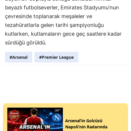
beyazlı futbolseverler, Emirates Stadyumu'nun
çevresinde toplanarak meşaleler ve
tezahüratlarla gelen tarihi şampiyonluğu
kutlarken, kutlamaların gece geç saatlere kadar
sürdüğü görüldü.
#Arsenal
#Premier League
Arsenal’in Golcüsü
Napoli’nin Radarında