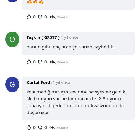
🔥🔥🔥
0
0
Yanıtla
Taşkın ( 67517 )
1 yıl önce
bunun gibi maçlarda çok puan kaybettik
0
0
Yanıtla
Kartal Ferdi
1 yıl önce
Yenilmediğimiz için sevinme seviyesine geldik.
Ne bir oyun var ne bir mücadele. 2-3 oyuncu
çabalıyor diğerleri onların motivasyonunu da
düşürüyor.
0
0
Yanıtla