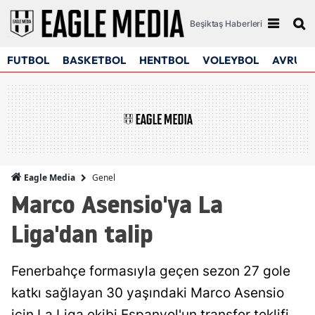
Beşiktaş Haberleri
FUTBOL
BASKETBOL
HENTBOL
VOLEYBOL
AVRUPA
Genel
Eagle Media
Marco Asensio'ya La
Liga'dan talip
Fenerbahçe formasıyla geçen sezon 27 gole
katkı sağlayan 30 yaşındaki Marco Asensio
için La Liga ekibi Espanyol'un transfer teklifi