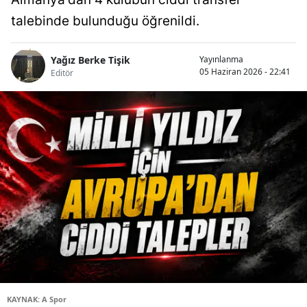
talebinde bulunduğu öğrenildi.
Yağız Berke Tişik
Yayınlanma
05 Haziran 2026 - 22:41
Editör
KAYNAK: A Spor