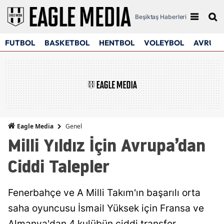
Beşiktaş Haberleri
FUTBOL
BASKETBOL
HENTBOL
VOLEYBOL
AVRUPA
Genel
Eagle Media
Milli Yıldız İçin Avrupa’dan
Ciddi Talepler
Fenerbahçe ve A Milli Takım'ın başarılı orta
saha oyuncusu İsmail Yüksek için Fransa ve
Almanya'dan 4 kulübün ciddi transfer