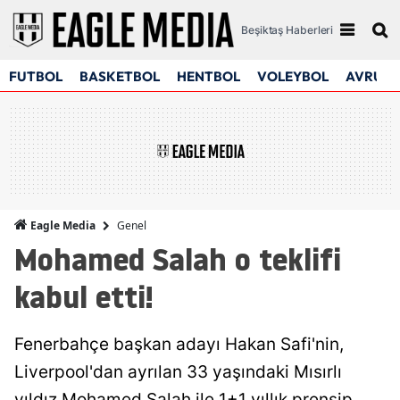
Beşiktaş Haberleri
FUTBOL
BASKETBOL
HENTBOL
VOLEYBOL
AVRUPA
Genel
Eagle Media
Mohamed Salah o teklifi
kabul etti!
Fenerbahçe başkan adayı Hakan Safi'nin,
Liverpool'dan ayrılan 33 yaşındaki Mısırlı
yıldız Mohamed Salah ile 1+1 yıllık prensip