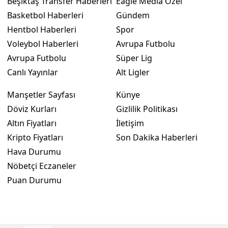
Beşiktaş Transfer Haberleri
Eagle Media Özel
Basketbol Haberleri
Gündem
Hentbol Haberleri
Spor
Voleybol Haberleri
Avrupa Futbolu
Avrupa Futbolu
Süper Lig
Canlı Yayınlar
Alt Ligler
Manşetler Sayfası
Künye
Döviz Kurları
Gizlilik Politikası
Altın Fiyatları
İletişim
Kripto Fiyatları
Son Dakika Haberleri
Hava Durumu
Nöbetçi Eczaneler
Puan Durumu