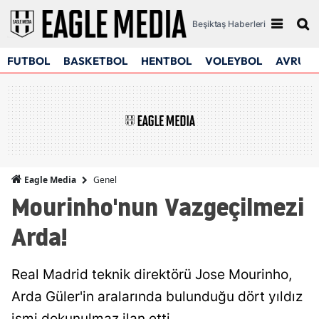
Beşiktaş Haberleri
FUTBOL
BASKETBOL
HENTBOL
VOLEYBOL
AVRUPA
Genel
Eagle Media
Mourinho'nun Vazgeçilmezi
Arda!
Real Madrid teknik direktörü Jose Mourinho,
Arda Güler'in aralarında bulunduğu dört yıldız
ismi dokunulmaz ilan etti.