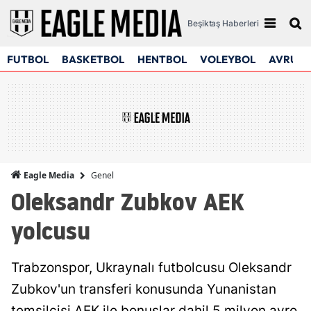
Beşiktaş Haberleri
FUTBOL
BASKETBOL
HENTBOL
VOLEYBOL
AVRUPA
Genel
Eagle Media
Oleksandr Zubkov AEK
yolcusu
Trabzonspor, Ukraynalı futbolcusu Oleksandr
Zubkov'un transferi konusunda Yunanistan
temsilcisi AEK ile bonuslar dahil 5 milyon avro