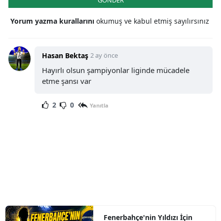
GÖNDER
Yorum yazma kurallarını
okumuş ve kabul etmiş sayılırsınız
Hasan Bektaş
2 ay önce
Hayırlı olsun şampiyonlar liginde mücadele
etme şansı var
2
0
Yanıtla
Fenerbahçe'nin Yıldızı İçin