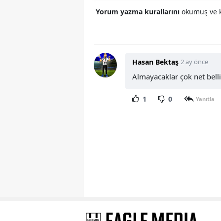
Yorum yazma kurallarını
okumuş ve k
Hasan Bektaş
2 ay önce
Almayacaklar çok net belli
1
0
Yanıtla