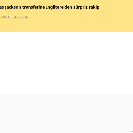
as Jackson transferine İngiltere'den sürpriz rakip
/ 04 Ağustos 2026