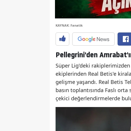
KAYNAK: Fanatik
Pellegrini'den Amrabat'ı
Süper Lig'deki rakiplerimizde
ekiplerinden Real Betis'e kira
gelişme yaşandı. Real Betis Te
basın toplantısında Faslı ort
çekici değerlendirmelerde bul