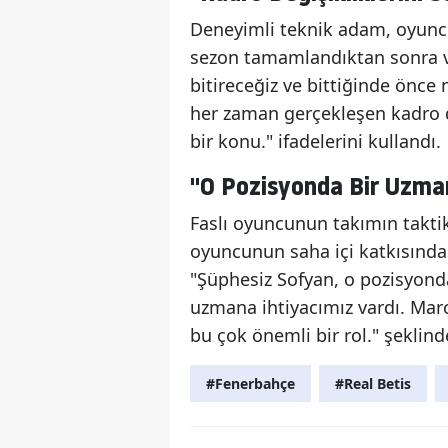
Deneyimli teknik adam, oyuncu
sezon tamamlandıktan sonra ver
bitireceğiz ve bittiğinde önce 
her zaman gerçekleşen kadro de
bir konu." ifadelerini kullandı.
"O Pozisyonda Bir Uzman
Faslı oyuncunun takımın takti
oyuncunun saha içi katkısından 
"Şüphesiz Sofyan, o pozisyond
uzmana ihtiyacımız vardı. Marc
bu çok önemli bir rol." şeklin
#Fenerbahçe
#Real Betis