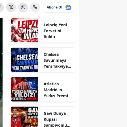
Abone Ol
Leipzig Yeni
Forvetini
Buldu
Chelsea
Savunmaya
Yeni Takviye
Buldu
Atletico
Madrid’in
Yıldızı Premier
Lig Yolcusu
Gavi Dünya
Kupası
Şampiyonluğu