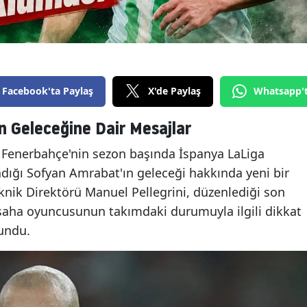
Facebook'ta Paylaş
X'de Paylaş
Whatsapp'
n Geleceğine Dair Mesajlar
n Fenerbahçe'nin sezon başında İspanya LaLiga
ladığı Sofyan Amrabat'ın geleceği hakkında yeni bir
knik Direktörü Manuel Pellegrini, düzenlediği son
a saha oyuncusunun takımdaki durumuyla ilgili dikkat
undu.