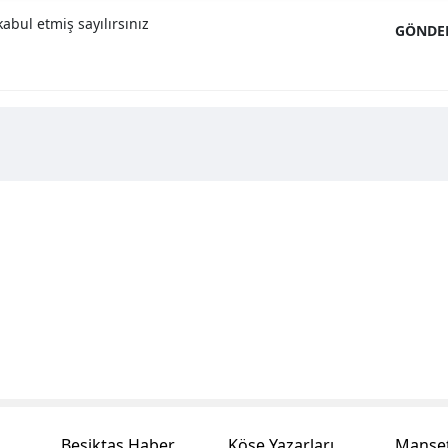
abul etmiş sayılırsınız
GÖNDE
Beşiktaş Haber
Köşe Yazarları
Manşet