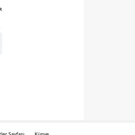
R
ler Sayfası
Künye