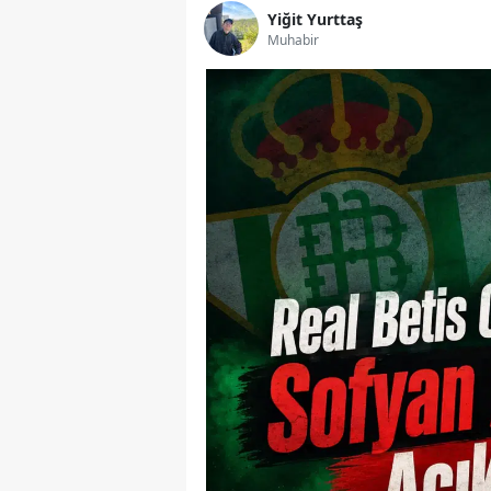
Yiğit Yurttaş
Muhabir