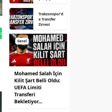
Sonrası
Verdiği Sözü
Trabzonspor'd
Tuttu
a Transfer
Zirvesi
tan Gönder
Genel
Mohamed Salah İçin
Kilit Şart Belli Oldu:
UEFA Limiti
Transferi
Bekletiyor...