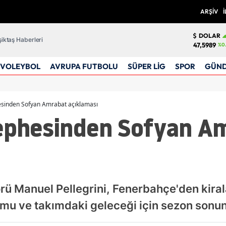
ARŞİV
İ
DOLAR
iktaş Haberleri
47,5989
%0
VOLEYBOL
AVRUPA FUTBOLU
SÜPER LİG
SPOR
GÜN
esinden Sofyan Amrabat açıklaması
cephesinden Sofyan A
örü Manuel Pellegrini, Fenerbahçe'den kiral
mu ve takımdaki geleceği için sezon sonunu