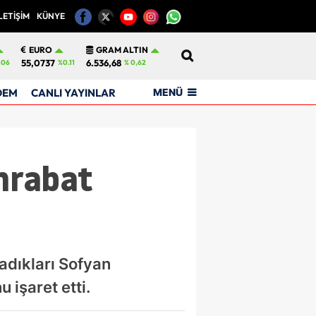
LETİŞİM
KÜNYE
12
EURO
GRAM ALTIN
55,0737
6.536,68
.06
%0.11
% 0,62
MENÜ
DEM
CANLI YAYINLAR
mrabat
adıkları Sofyan
 işaret etti.