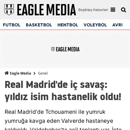
Beşiktaş Haberleri
FUTBOL
BASKETBOL
HENTBOL
VOLEYBOL
AVRUPA
Genel
Eagle Media
Real Madrid'de iç savaş:
yıldız isim hastanelik oldu!
Real Madrid'de Tchouameni ile yumruk
yumruğa kavga eden Valverde hastaneye
kaldırıldı. Valdebebas'ta acil toplantı var. İşte