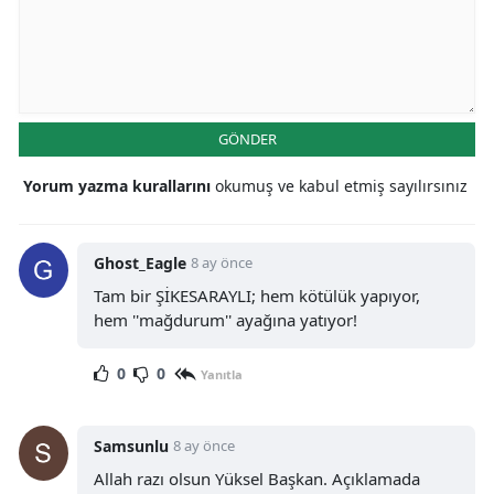
GÖNDER
Yorum yazma kurallarını
okumuş ve kabul etmiş sayılırsınız
Ghost_Eagle
8 ay önce
Tam bir ŞİKESARAYLI; hem kötülük yapıyor,
hem ''mağdurum'' ayağına yatıyor!
0
0
Yanıtla
Samsunlu
8 ay önce
Allah razı olsun Yüksel Başkan. Açıklamada