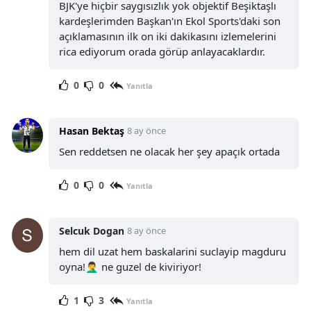
BJK'ye hiçbir saygısızlık yok objektif Beşiktaşlı
kardeşlerimden Başkan'ın Ekol Sports'daki son
açıklamasının ilk on iki dakikasını izlemelerini
rica ediyorum orada görüp anlayacaklardır.
0
0
Yanıtla
Hasan Bektaş
8 ay önce
Sen reddetsen ne olacak her şey apaçık ortada
0
0
Yanıtla
Selcuk Dogan
8 ay önce
hem dil uzat hem baskalarini suclayip magduru
oyna!🤦‍♂️ ne guzel de kiviriyor!
1
3
Yanıtla