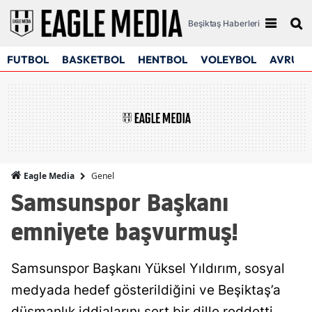
Beşiktaş Haberleri
FUTBOL
BASKETBOL
HENTBOL
VOLEYBOL
AVRUPA
Genel
Eagle Media
Samsunspor Başkanı
emniyete başvurmuş!
Samsunspor Başkanı Yüksel Yıldırım, sosyal
medyada hedef gösterildiğini ve Beşiktaş’a
düşmanlık iddialarını sert bir dille reddetti.