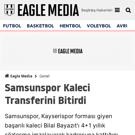
Beşiktaş Haberleri
FUTBOL
BASKETBOL
HENTBOL
VOLEYBOL
AVRUPA
Genel
Eagle Media
Samsunspor Kaleci
Transferini Bitirdi
Samsunspor, Kayserispor forması giyen
başarılı kaleci Bilal Bayazıt'ı 4+1 yıllık
sözleşme imzalayarak kadrosuna kattığını