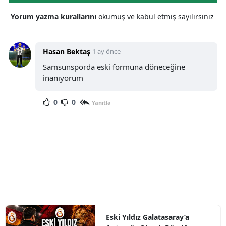
Yorum yazma kurallarını
okumuş ve kabul etmiş sayılırsınız
Hasan Bektaş
1 ay önce
Samsunsporda eski formuna döneceğine
inanıyorum
0
0
Yanıtla
Eski Yıldız Galatasaray’a