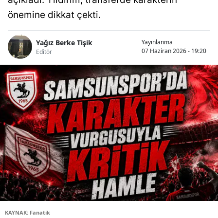
önemine dikkat çekti.
Yağız Berke Tişik
Yayınlanma
07 Haziran 2026 - 19:20
Editör
KAYNAK: Fanatik