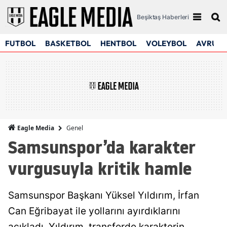
Beşiktaş Haberleri
FUTBOL
BASKETBOL
HENTBOL
VOLEYBOL
AVRUPA
Genel
Eagle Media
Samsunspor’da karakter
vurgusuyla kritik hamle
Samsunspor Başkanı Yüksel Yıldırım, İrfan
Can Eğribayat ile yollarını ayırdıklarını
açıkladı. Yıldırım, transferde karakterin