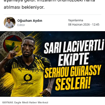
atılması bekleniyor.
Oğuzhan Aydın
Yayınlanma
08 Haziran 2026 - 12:45
Editör
KAYNAK: Eagle Medi Haber Merkezi