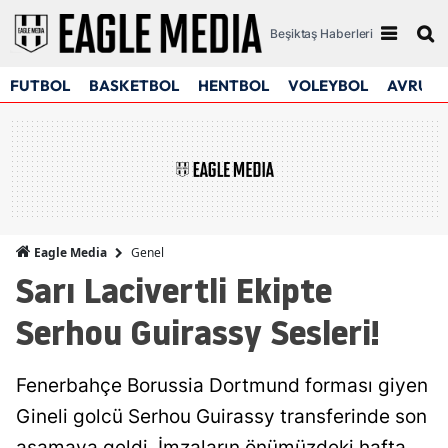
Beşiktaş Haberleri
FUTBOL
BASKETBOL
HENTBOL
VOLEYBOL
AVRUPA
Genel
Eagle Media
Sarı Lacivertli Ekipte
Serhou Guirassy Sesleri!
Fenerbahçe Borussia Dortmund forması giyen
Gineli golcü Serhou Guirassy transferinde son
aşamaya geldi. İmzaların önümüzdeki hafta