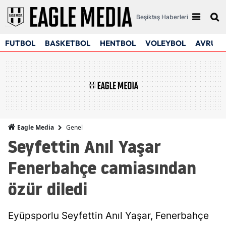
Beşiktaş Haberleri
FUTBOL
BASKETBOL
HENTBOL
VOLEYBOL
AVRUPA
Genel
Eagle Media
Seyfettin Anıl Yaşar
Fenerbahçe camiasından
özür diledi
Eyüpsporlu Seyfettin Anıl Yaşar, Fenerbahçe