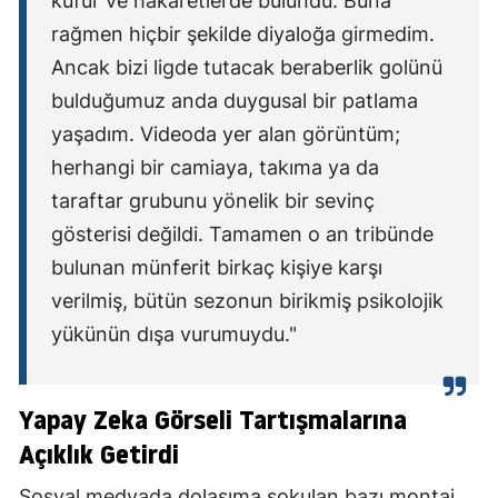
küfür ve hakaretlerde bulundu. Buna
rağmen hiçbir şekilde diyaloğa girmedim.
Ancak bizi ligde tutacak beraberlik golünü
bulduğumuz anda duygusal bir patlama
yaşadım. Videoda yer alan görüntüm;
herhangi bir camiaya, takıma ya da
taraftar grubunu yönelik bir sevinç
gösterisi değildi. Tamamen o an tribünde
bulunan münferit birkaç kişiye karşı
verilmiş, bütün sezonun birikmiş psikolojik
yükünün dışa vurumuydu."
Yapay Zeka Görseli Tartışmalarına
Açıklık Getirdi
Sosyal medyada dolaşıma sokulan bazı montaj