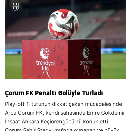
Çorum FK Penaltı Golüyle Turladı
Play-off 1. turunun dikkat çeken mücadelesinde
Arca Çorum FK, kendi sahasında Emre Gökdemir
İnşaat Ankara Keçiörengücü'nü konuk etti.
Çorum Şehir Stadyumu'nda oynanan ve büyük