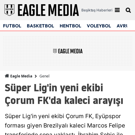
Beşiktaş Haberleri
FUTBOL
BASKETBOL
HENTBOL
VOLEYBOL
AVRUPA
Genel
Eagle Media
Süper Lig'in yeni ekibi
Çorum FK'da kaleci arayışı
Süper Lig'in yeni ekibi Çorum FK, Eyüpspor
forması giyen Brezilyalı kaleci Marcos Felipe
transferinde sona yaklaştı. İbrahim Sehic ile