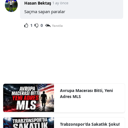
Hasan Bektaş
1 ay önce
Saçma sapan paralar
1
0
Yanıtla
Avrupa Macerası Bitti, Yeni
Adres MLS
Trabzonspor’da Sakatlık Şoku!