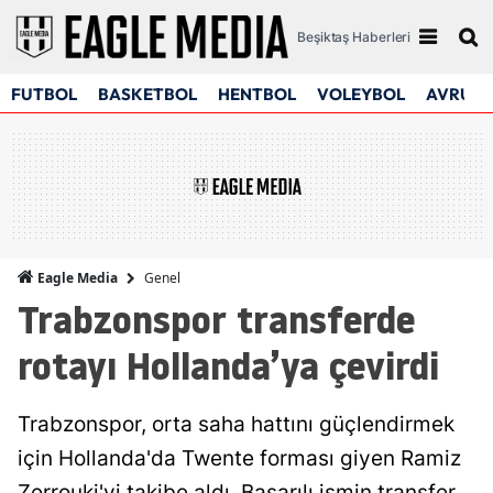
Beşiktaş Haberleri
FUTBOL
BASKETBOL
HENTBOL
VOLEYBOL
AVRUPA
Genel
Eagle Media
Trabzonspor transferde
rotayı Hollanda’ya çevirdi
Trabzonspor, orta saha hattını güçlendirmek
için Hollanda'da Twente forması giyen Ramiz
Zerrouki'yi takibe aldı. Başarılı ismin transfer