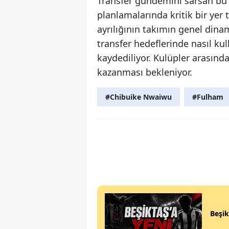
Transfer gündemini sarsan bu t
planlamalarında kritik bir yer
ayrılığının takımın genel dinam
transfer hedeflerinde nasıl kul
kaydediliyor. Kulüpler arasın
kazanması bekleniyor.
#Chibuike Nwaiwu
#Fulham
Beşik