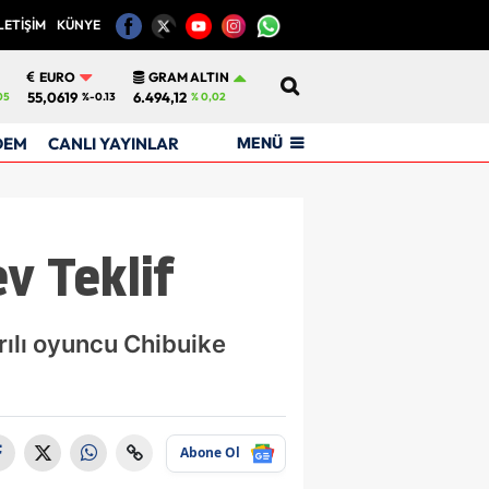
LETİŞİM
KÜNYE
12
EURO
GRAM ALTIN
55,0619
6.494,12
05
%-0.13
% 0,02
MENÜ
DEM
CANLI YAYINLAR
v Teklif
rılı oyuncu Chibuike
Abone Ol