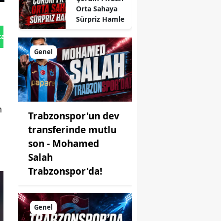
Orta Sahaya
Sürpriz Hamle
tan Gönder
Genel
ı
n
Trabzonspor'un dev
transferinde mutlu
son - Mohamed
Salah
Trabzonspor'da!
Genel