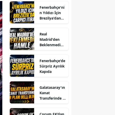
Fenerbahçe'ni
n Yıldızı İçin
Brezilya'dan
Çarpıcı İtiraf
Real
Madrid'den
Beklenmedik
Hamle
Fenerbahçe'de
Sürpriz Ayrılık
Kapıda
Galatasaray'ın
Kanat
Transferinde B
Planı Belli
Oldu
Çorum FK’dan