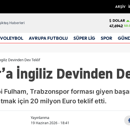
ARŞİV
İ
DOLAR
iktaş Haberleri
47,6942
%0.
VOLEYBOL
AVRUPA FUTBOLU
SÜPER LİG
SPOR
GÜN
giliz Devinden Dev Teklif
a İngiliz Devinden De
ibi Fulham, Trabzonspor forması giyen başa
ak için 20 milyon Euro teklif etti.
Yayınlanma
19 Haziran 2026 - 18:41