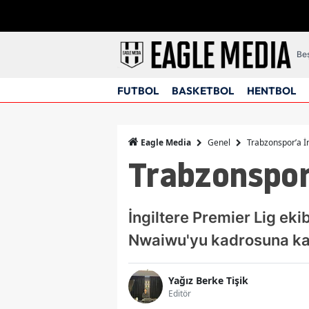
Beş
FUTBOL
BASKETBOL
HENTBOL
Genel
Trabzonspor’a İn
Eagle Media
Trabzonspor’
İngiltere Premier Lig ek
Nwaiwu'yu kadrosuna katm
Yağız Berke Tişik
Editör