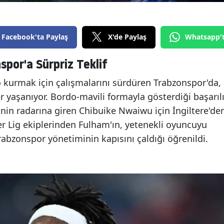
Facebook'ta Paylaş
X'de Paylaş
Whatsapp'
por'a Sürpriz Teklif
o kurmak için çalışmalarını sürdüren Trabzonspor'da,
r yaşanıyor. Bordo-mavili formayla gösterdiği başarıl
nin radarına giren Chibuike Nwaiwu için İngiltere'de
er Lig ekiplerinden Fulham'ın, yetenekli oyuncuyu
bzonspor yönetiminin kapısını çaldığı öğrenildi.