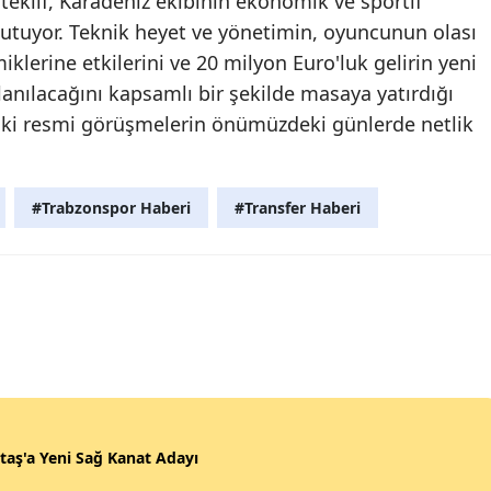
eklif, Karadeniz ekibinin ekonomik ve sportif
 tutuyor. Teknik heyet ve yönetimin, oyuncunun olası
iklerine etkilerini ve 20 milyon Euro'luk gelirin yeni
lanılacağını kapsamlı bir şekilde masaya yatırdığı
daki resmi görüşmelerin önümüzdeki günlerde netlik
#Trabzonspor Haberi
#Transfer Haberi
taş'a Yeni Sağ Kanat Adayı