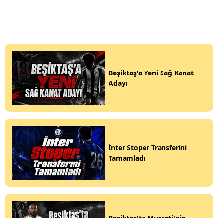
Beşiktaş'a Yeni Sağ Kanat
Adayı
İnter Stoper Transferini
Tamamladı
Beşiktaş'ta Musrati'nin