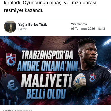
kiraladı. Oyuncunun maaşı ve imza parası
resmiyet kazandı.
Yağız Berke Tişik
Yayınlanma
03 Temmuz 2026 - 18:43
Editör
KAYNAK: trabzonspor