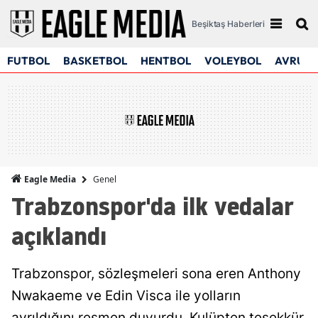
Beşiktaş Haberleri
FUTBOL
BASKETBOL
HENTBOL
VOLEYBOL
AVRUPA
Genel
Eagle Media
Trabzonspor'da ilk vedalar
açıklandı
Trabzonspor, sözleşmeleri sona eren Anthony
Nwakaeme ve Edin Visca ile yolların
ayrıldığını resmen duyurdu. Kulüpten teşekkür