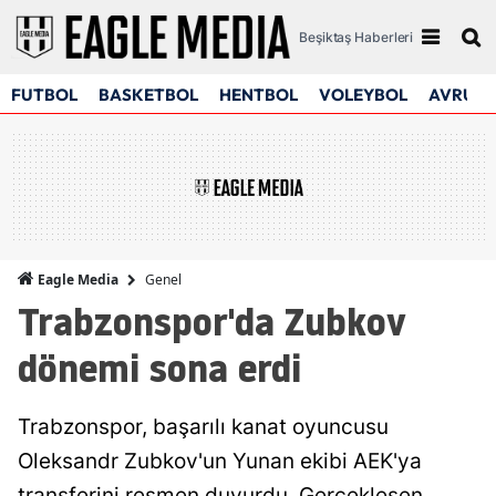
Beşiktaş Haberleri
FUTBOL
BASKETBOL
HENTBOL
VOLEYBOL
AVRUPA
Genel
Eagle Media
Trabzonspor'da Zubkov
dönemi sona erdi
Trabzonspor, başarılı kanat oyuncusu
Oleksandr Zubkov'un Yunan ekibi AEK'ya
transferini resmen duyurdu. Gerçekleşen