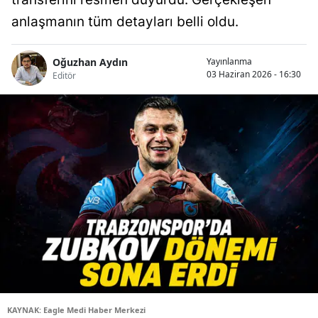
anlaşmanın tüm detayları belli oldu.
Oğuzhan Aydın
Yayınlanma
03 Haziran 2026 - 16:30
Editör
KAYNAK: Eagle Medi Haber Merkezi