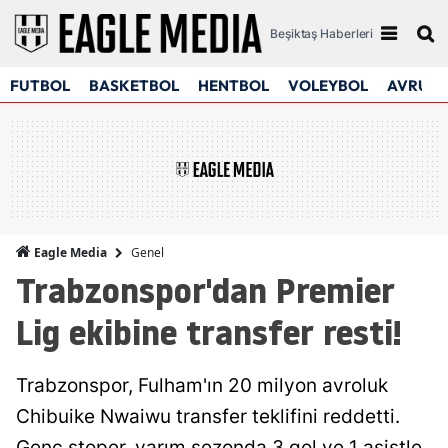
Beşiktaş Haberleri
FUTBOL
BASKETBOL
HENTBOL
VOLEYBOL
AVRUPA
Genel
Eagle Media
Trabzonspor'dan Premier
Lig ekibine transfer resti!
Trabzonspor, Fulham'ın 20 milyon avroluk
Chibuike Nwaiwu transfer teklifini reddetti.
Genç stoper, yarım sezonda 3 gol ve 1 asistle