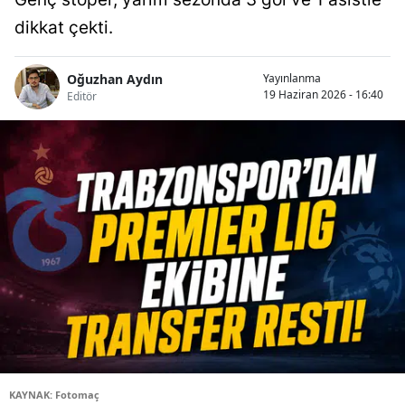
dikkat çekti.
Oğuzhan Aydın
Yayınlanma
19 Haziran 2026 - 16:40
Editör
KAYNAK: Fotomaç