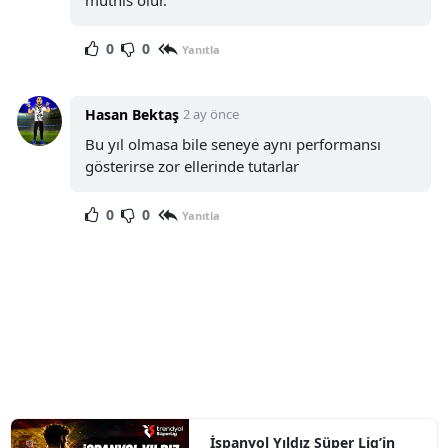
müthis olur.
0
0
Yanıtla
Hasan Bektaş
2 ay önce
Bu yıl olmasa bile seneye aynı performansı
gösterirse zor ellerinde tutarlar
0
0
Yanıtla
İspanyol Yıldız Süper Lig’in