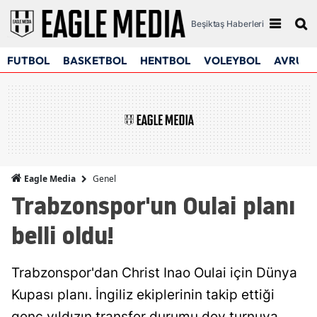
Beşiktaş Haberleri
FUTBOL
BASKETBOL
HENTBOL
VOLEYBOL
AVRUPA
Genel
Eagle Media
Trabzonspor'un Oulai planı
belli oldu!
Trabzonspor'dan Christ Inao Oulai için Dünya
Kupası planı. İngiliz ekiplerinin takip ettiği
genç yıldızın transfer durumu dev turnuva