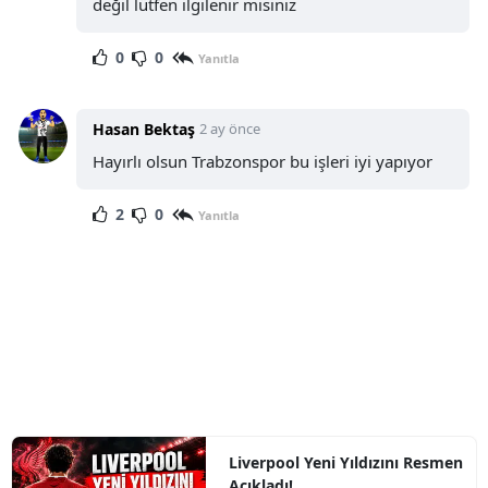
değil lütfen ilgilenir misiniz
0
0
Yanıtla
Hasan Bektaş
2 ay önce
Hayırlı olsun Trabzonspor bu işleri iyi yapıyor
2
0
Yanıtla
Liverpool Yeni Yıldızını Resmen
Açıkladı!