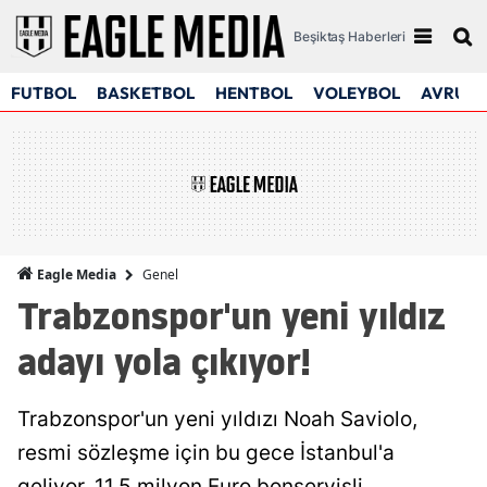
Beşiktaş Haberleri
FUTBOL
BASKETBOL
HENTBOL
VOLEYBOL
AVRUPA
Genel
Eagle Media
Trabzonspor'un yeni yıldız
adayı yola çıkıyor!
Trabzonspor'un yeni yıldızı Noah Saviolo,
resmi sözleşme için bu gece İstanbul'a
geliyor. 11,5 milyon Euro bonservisli