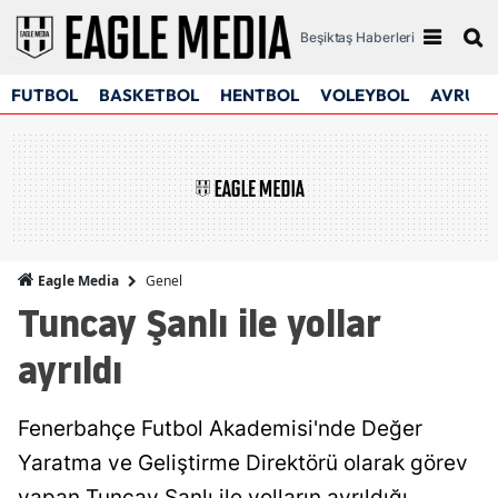
Beşiktaş Haberleri
FUTBOL
BASKETBOL
HENTBOL
VOLEYBOL
AVRUPA
Genel
Eagle Media
Tuncay Şanlı ile yollar
ayrıldı
Fenerbahçe Futbol Akademisi'nde Değer
Yaratma ve Geliştirme Direktörü olarak görev
yapan Tuncay Şanlı ile yolların ayrıldığı