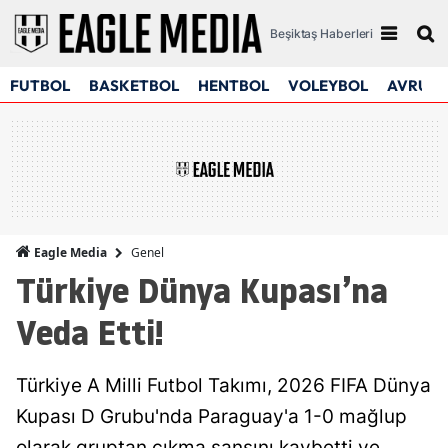
Beşiktaş Haberleri
FUTBOL
BASKETBOL
HENTBOL
VOLEYBOL
AVRUPA
Genel
Eagle Media
Türkiye Dünya Kupası’na
Veda Etti!
Türkiye A Milli Futbol Takımı, 2026 FIFA Dünya
Kupası D Grubu'nda Paraguay'a 1-0 mağlup
olarak gruptan çıkma şansını kaybetti ve