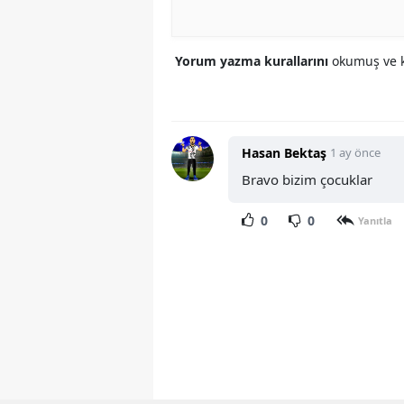
Yorum yazma kurallarını
okumuş ve k
Hasan Bektaş
1 ay önce
Bravo bizim çocuklar
0
0
Yanıtla