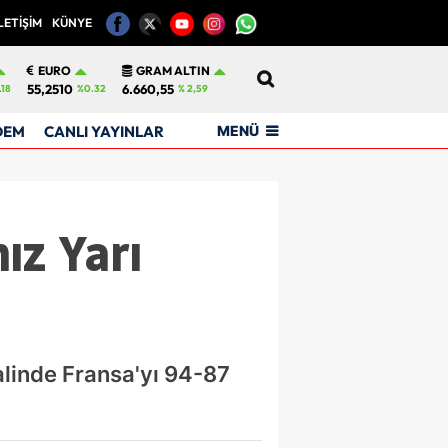
LETİŞİM
KÜNYE
12
EURO
GRAM ALTIN
55,2510
6.660,55
.18
%0.32
% 2,59
MENÜ
DEM
CANLI YAYINLAR
ız Yarı
alinde Fransa'yı 94-87