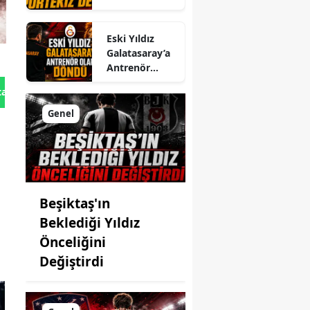
Portekiz’den
Eski Yıldız
Galatasaray’a
Antrenör
Olarak Döndü
tan Gönder
Genel
Beşiktaş'ın
Beklediği Yıldız
Önceliğini
Değiştirdi