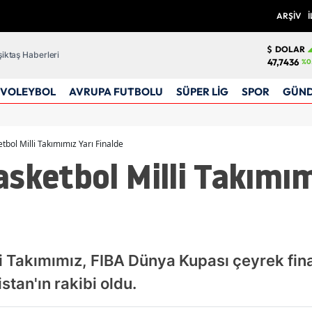
ARŞİV
İ
DOLAR
iktaş Haberleri
47,7436
%0
VOLEYBOL
AVRUPA FUTBOLU
SÜPER LİG
SPOR
GÜN
bol Milli Takımımız Yarı Finalde
sketbol Milli Takımım
i Takımımız, FIBA Dünya Kupası çeyrek fin
stan'ın rakibi oldu.