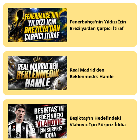
Fenerbahçe'nin Yıldızı İçin
Brezilya'dan Çarpıcı İtiraf
Real Madrid'den
Beklenmedik Hamle
Beşiktaş'ın Hedefindeki
Vlahovic İçin Sürpriz İddia