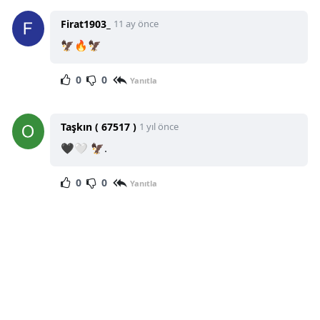
Firat1903_
11 ay önce
🦅🔥🦅
0
0
Yanıtla
Taşkın ( 67517 )
1 yıl önce
🖤🤍 🦅.
0
0
Yanıtla