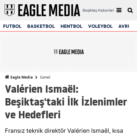
Beşiktaş Haberleri
FUTBOL
BASKETBOL
HENTBOL
VOLEYBOL
AVRUPA
Genel
Eagle Media
Valérien Ismaël:
Beşiktaş'taki İlk İzlenimler
ve Hedefleri
Fransız teknik direktör Valérien Ismaël, kısa