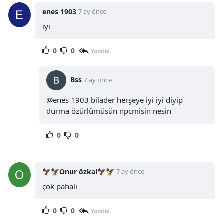
enes 1903
7 ay önce
iyi
0
0
Yanıtla
Bss
7 ay önce
@enes 1903 bilader herşeye iyi iyi diyip
durma özürlümüsün npcmisin nesin
0
0
🦅🦅Onur özkal🦅🦅
7 ay önce
çok pahalı
0
0
Yanıtla