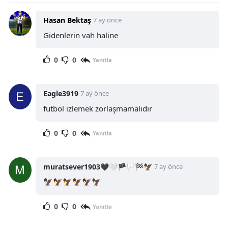
Hasan Bektaş
7 ay önce
Gidenlerin vah haline
0
0
Yanıtla
Eagle3919
7 ay önce
futbol izlemek zorlaşmamalıdır
0
0
Yanıtla
muratsever1903🖤🤍🏴🏳🏁🦅
7 ay önce
🦅🦅🦅🦅🦅🦅
0
0
Yanıtla