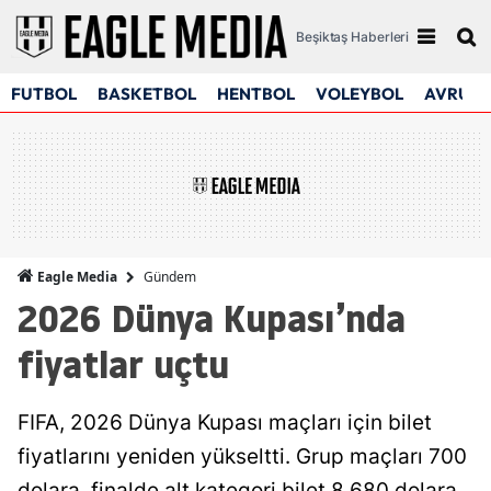
Beşiktaş Haberleri
FUTBOL
BASKETBOL
HENTBOL
VOLEYBOL
AVRUPA
Gündem
Eagle Media
2026 Dünya Kupası’nda
fiyatlar uçtu
FIFA, 2026 Dünya Kupası maçları için bilet
fiyatlarını yeniden yükseltti. Grup maçları 700
dolara, finalde alt kategori bilet 8.680 dolara