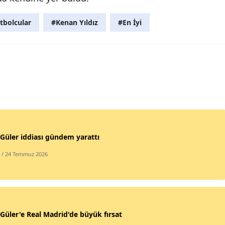
tbolcular
#Kenan Yıldız
#En İyi
Güler iddiası gündem yarattı
/ 24 Temmuz 2026
Güler'e Real Madrid'de büyük fırsat