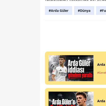
#Arda Güler
#Dünya
#Fu
Arda 
#Genel
Arda 