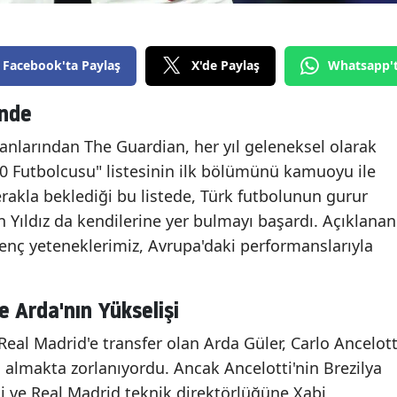
Facebook'ta Paylaş
X'de Paylaş
Whatsapp'
inde
rganlarından The Guardian, her yıl geleneksel olarak
00 Futbolcusu" listesinin ilk bölümünü kamuoyu ile
rakla beklediği bu listede, Türk futbolunun gurur
 Yıldız da kendilerine yer bulmayı başardı. Açıklanan
 genç yeteneklerimiz, Avrupa'daki performanslarıyla
 Arda'nın Yükselişi
eal Madrid'e transfer olan Arda Güler, Carlo Ancelott
 almakta zorlanıyordu. Ancak Ancelotti'nin Brezilya
i ve Real Madrid teknik direktörlüğüne Xabi