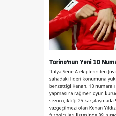
Torino'nun Yeni 10 Numa
İtalya Serie A ekiplerinden Ju
sahadaki lideri konumuna yükse
benzettiği Kenan, 10 numaralı 
yapmasına rağmen oyun kurucu 
sezon çıktığı 25 karşılaşmada 9
vazgeçilmezi olan Kenan Yıldı
futbolcuları listesinde 89. sır