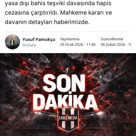
yasa dışı bahis teşviki davasında hapis
cezasına çarptırıldı. Mahkeme kararı ve
davanın detayları haberimizde.
Yusuf Pamukçu
Yayınlanma
Güncellenme
20 Ocak 2026 - 11:46
06 Şubat 2026 - 10:5
Muhabir