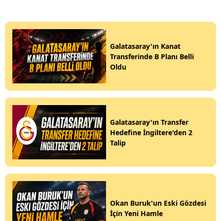
Galatasaray'ın Kanat
Transferinde B Planı Belli
Oldu
Galatasaray'ın Transfer
Hedefine İngiltere'den 2
Talip
Okan Buruk'un Eski Gözdesi
İçin Yeni Hamle