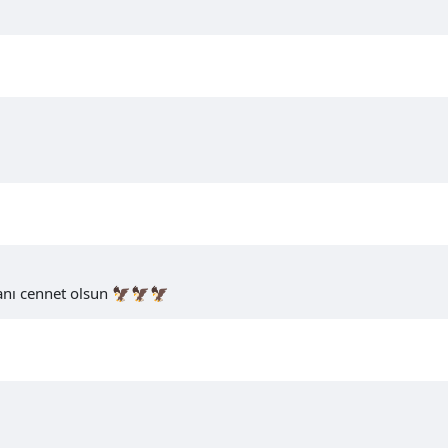
anı cennet olsun 🦅🦅🦅