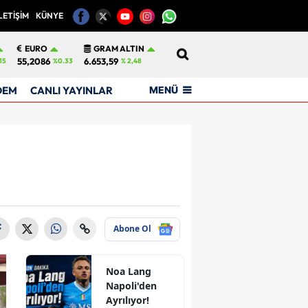
LETİŞİM
KÜNYE
12
EURO
GRAM ALTIN
55,2086
6.653,59
15
%0.33
% 2,48
MENÜ
DEM
CANLI YAYINLAR
Abone Ol
Noa Lang
Napoli'den
Ayrılıyor!