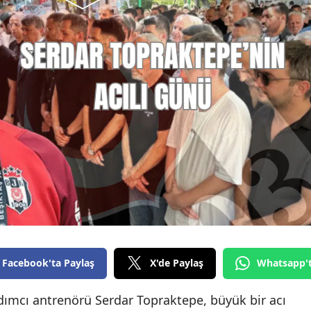
Facebook'ta Paylaş
X'de Paylaş
Whatsapp'
dımcı antrenörü Serdar Topraktepe, büyük bir acı