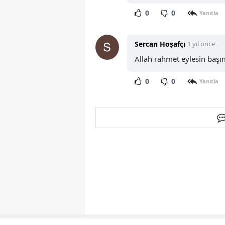
0
0
Yanıtla
Sercan Hoşafçı
1 yıl önce
Allah rahmet eylesin baş
0
0
Yanıtla