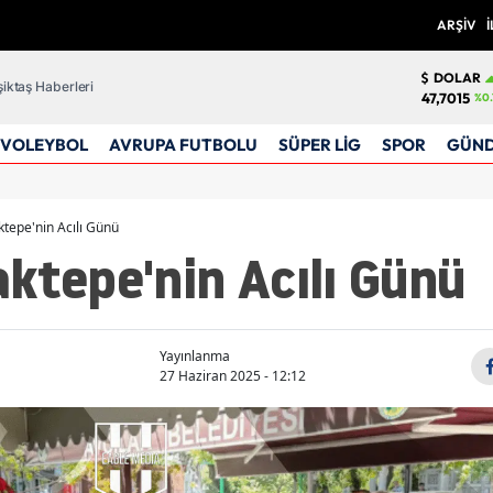
ARŞİV
İ
DOLAR
iktaş Haberleri
47,7015
%0.
VOLEYBOL
AVRUPA FUTBOLU
SÜPER LİG
SPOR
GÜN
tepe'nin Acılı Günü
ktepe'nin Acılı Günü
Yayınlanma
27 Haziran 2025 - 12:12