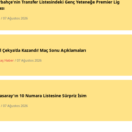
bahçe'nin Transfer Listesindeki Genç Yeteneğe Premier Lig
ası
/ 07 Ağustos 2026
l Çekya’da Kazandı! Maç Sonu Açıklamaları
taş Haber
/ 07 Ağustos 2026
asaray'ın 10 Numara Listesine Sürpriz İsim
/ 07 Ağustos 2026