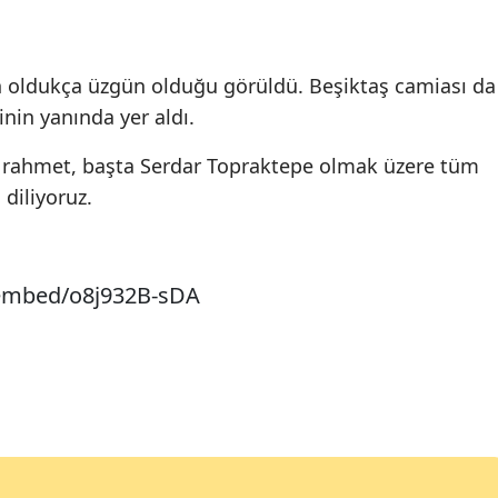
n oldukça üzgün olduğu görüldü. Beşiktaş camiası da
nin yanında yer aldı.
n rahmet, başta Serdar Topraktepe olmak üzere tüm
 diliyoruz.
embed/o8j932B-sDA