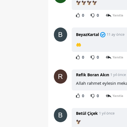
🦅🦅🦅🦅
0
0
Yanıtla
BeyazKartal
11 ay önce
🤲
0
0
Yanıtla
Refik Boran Akın
1 yıl önce
Allah rahmet eylesin mek
0
0
Yanıtla
Betül Çiçek
1 yıl önce
🦅