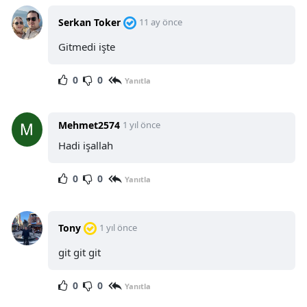
Serkan Toker
11 ay önce
Gitmedi işte
0
0
Yanıtla
Mehmet2574
1 yıl önce
Hadi işallah
0
0
Yanıtla
Tony
1 yıl önce
git git git
0
0
Yanıtla