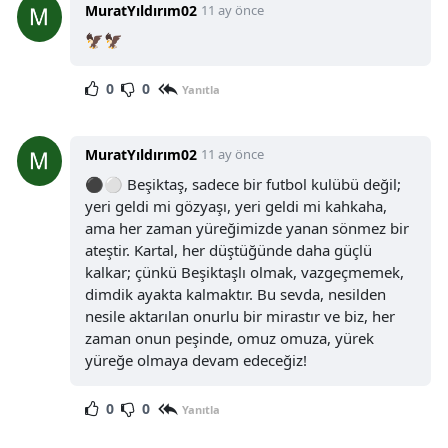
MuratYıldırım02
11 ay önce
🦅🦅
0
0
Yanıtla
MuratYıldırım02
11 ay önce
⚫⚪ Beşiktaş, sadece bir futbol kulübü değil;
yeri geldi mi gözyaşı, yeri geldi mi kahkaha,
ama her zaman yüreğimizde yanan sönmez bir
ateştir. Kartal, her düştüğünde daha güçlü
kalkar; çünkü Beşiktaşlı olmak, vazgeçmemek,
dimdik ayakta kalmaktır. Bu sevda, nesilden
nesile aktarılan onurlu bir mirastır ve biz, her
zaman onun peşinde, omuz omuza, yürek
yüreğe olmaya devam edeceğiz!
0
0
Yanıtla