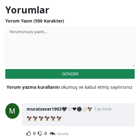
Yorumlar
Yorum Yazın (500 Karakter)
GÖNDER
Yorum yazma kurallarını
okumuş ve kabul etmiş sayılırsınız
muratsever1903🖤🤍❤⚫⚪🦅
7 ay önce
🦅🦅🦅🦅🦅🦅
0
0
Yanıtla