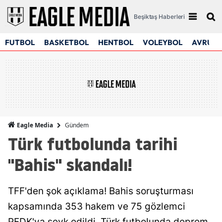
Beşiktaş Haberleri
FUTBOL
BASKETBOL
HENTBOL
VOLEYBOL
AVRUPA
Gündem
Eagle Media
Türk futbolunda tarihi
"Bahis" skandalı!
TFF'den şok açıklama! Bahis soruşturması
kapsamında 353 hakem ve 75 gözlemci
PFDK'ya sevk edildi. Türk futbolunda deprem