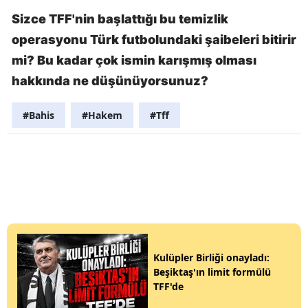
Sizce TFF'nin başlattığı bu temizlik
operasyonu Türk futbolundaki şaibeleri bitirir
mi? Bu kadar çok ismin karışmış olması
hakkında ne düşünüyorsunuz?
#Bahis
#Hakem
#Tff
Kulüpler Birliği onayladı:
Beşiktaş'ın limit formülü
TFF'de