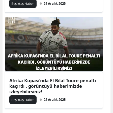
Beşiktaş Haber
24 Aralık 2025
Afrika Kupası’nda El Bilal Toure penaltı
kaçırdı , görüntüyü haberimizde
izleyebilirsiniz!
Beşiktaş Haber
22 Aralık 2025