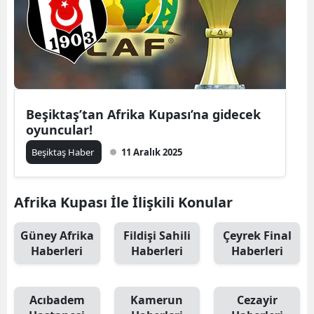
Beşiktaş’tan Afrika Kupası’na gidecek
oyuncular!
Beşiktaş Haber
11 Aralık 2025
Afrika Kupası İle İlişkili Konular
Güney Afrika
Fildişi Sahili
Çeyrek Final
Haberleri
Haberleri
Haberleri
Acıbadem
Kamerun
Cezayir