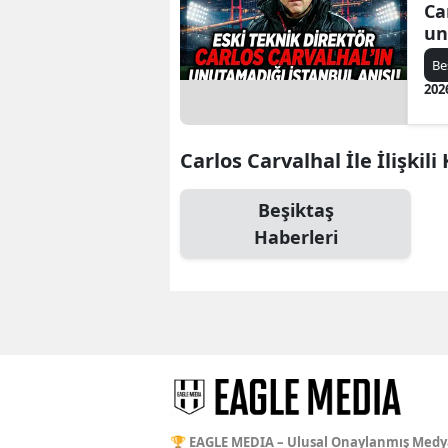
Ca
un
anı
Be
202
Carlos Carvalhal İle İlişkili
Beşiktaş
Haberleri
🏆 EAGLE MEDIA – Ulusal Onaylanmış Medy