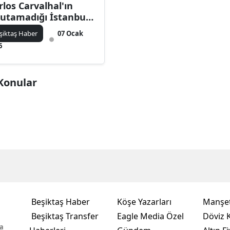
rlos Carvalhal'ın
utamadığı İstanbul
sı!
şiktaş Haber
07 Ocak
6
 Konular
Beşiktaş Haber
Köşe Yazarları
Manşet
Beşiktaş Transfer
Eagle Media Özel
Döviz K
a