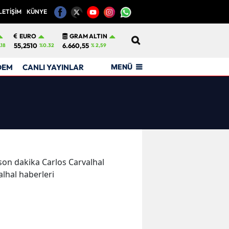
LETİŞİM
KÜNYE
12
EURO
GRAM ALTIN
55,2510
6.660,55
.18
%0.32
% 2,59
MENÜ
DEM
CANLI YAYINLAR
e son dakika Carlos Carvalhal
alhal haberleri