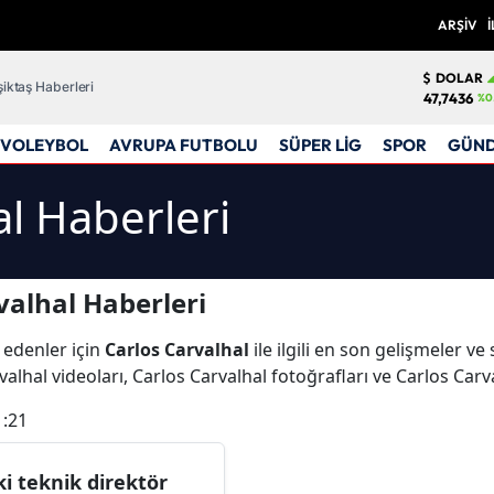
ARŞİV
İ
DOLAR
iktaş Haberleri
47,7436
%0
VOLEYBOL
AVRUPA FUTBOLU
SÜPER LİG
SPOR
GÜN
al Haberleri
valhal Haberleri
 edenler için
Carlos Carvalhal
ile ilgili en son gelişmeler v
alhal videoları, Carlos Carvalhal fotoğrafları ve Carlos Carv
1:21
ki teknik direktör