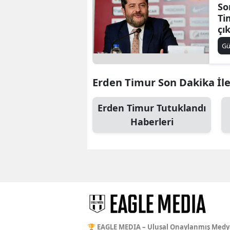
So
Ti
çık
G
Erden Timur Son Dakika İle 
Erden Timur Tutuklandı
Haberleri
🏆 EAGLE MEDIA – Ulusal Onaylanmış Medy