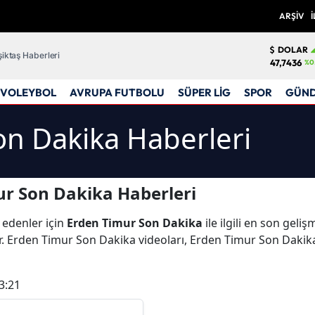
ARŞİV
İ
DOLAR
iktaş Haberleri
47,7436
%0
VOLEYBOL
AVRUPA FUTBOLU
SÜPER LİG
SPOR
GÜN
n Dakika Haberleri
r Son Dakika Haberleri
 edenler için
Erden Timur Son Dakika
ile ilgili en son gel
. Erden Timur Son Dakika videoları, Erden Timur Son Dakika
3:21