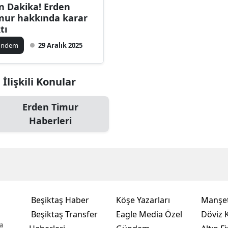
n Dakika! Erden
mur hakkında karar
tı
ündem
29 Aralık 2025
İlişkili Konular
Erden Timur
Haberleri
Beşiktaş Haber
Köşe Yazarları
Manşet
Beşiktaş Transfer
Eagle Media Özel
Döviz K
a