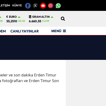
LETİŞİM
KÜNYE
12
EURO
GRAM ALTIN
55,2510
6.660,55
.18
%0.32
% 2,59
MENÜ
DEM
CANLI YAYINLAR
işmeler ve son dakika Erden Timur
 fotoğrafları ve Erden Timur Son