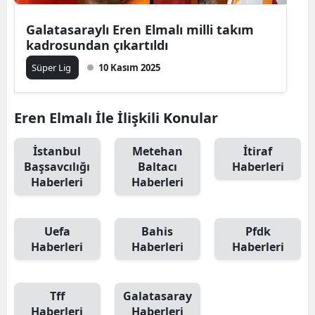
Galatasaraylı Eren Elmalı milli takım
kadrosundan çıkartıldı
Süper Lig
10 Kasım 2025
Eren Elmalı İle İlişkili Konular
İstanbul
Metehan
İtiraf
Başsavcılığı
Baltacı
Haberleri
Haberleri
Haberleri
Uefa
Bahis
Pfdk
Haberleri
Haberleri
Haberleri
Tff
Galatasaray
Haberleri
Haberleri