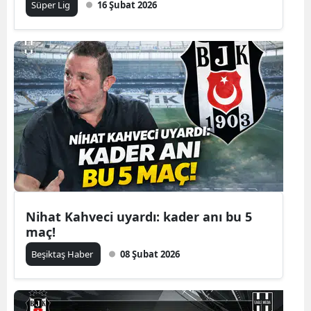
Süper Lig
16 Şubat 2026
Nihat Kahveci uyardı: kader anı bu 5
maç!
Beşiktaş Haber
08 Şubat 2026