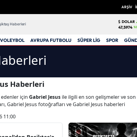
ARŞİV
İ
DOLAR
iktaş Haberleri
47,5974
%
VOLEYBOL
AVRUPA FUTBOLU
SÜPER LİG
SPOR
GÜN
Haberleri
us Haberleri
 edenler için
Gabriel Jesus
ile ilgili en son gelişmeler ve so
rı, Gabriel Jesus fotoğrafları ve Gabriel Jesus haberleri
6 11:00