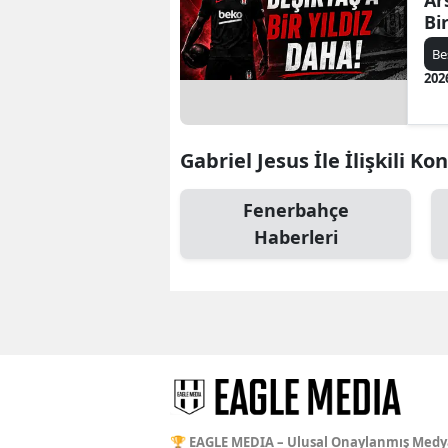
Ar
Bi
Be
202
Gabriel Jesus İle İlişkili Ko
Fenerbahçe
Haberleri
🏆 EAGLE MEDIA – Ulusal Onaylanmış Medy