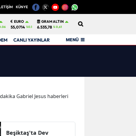
LETİŞİM
KÜNYE
12
EURO
GRAM ALTIN
55,0714
6.535,78
0.06
%0.1
% 0,61
MENÜ
DEM
CANLI YAYINLAR
n dakika Gabriel Jesus haberleri
Beşiktaş'ta Dev