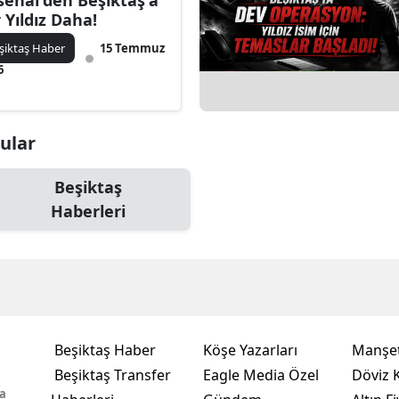
senal'den Beşiktaş'a
r Yıldız Daha!
şiktaş Haber
15 Temmuz
6
nular
Beşiktaş
Haberleri
Beşiktaş Haber
Köşe Yazarları
Manşet
Beşiktaş Transfer
Eagle Media Özel
Döviz K
a