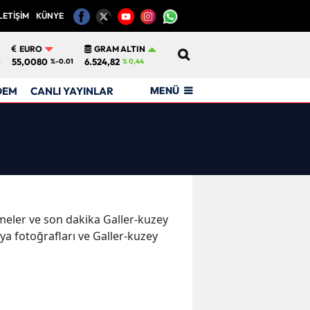
LETİŞİM
KÜNYE
12
EURO
GRAM ALTIN
55,0080
6.524,82
6
%-0.01
% 0,44
MENÜ
DEM
CANLI YAYINLAR
işmeler ve son dakika Galler-kuzey
 fotoğrafları ve Galler-kuzey