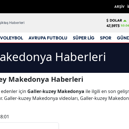
ARŞİV
İ
DOLAR
iktaş Haberleri
47,5973
%0.0
VOLEYBOL
AVRUPA FUTBOLU
SÜPER LİG
SPOR
GÜN
Makedonya Haberleri
zey Makedonya Haberleri
 edenler için
Galler-kuzey Makedonya
ile ilgili en son gel
 Galler-kuzey Makedonya videoları, Galler-kuzey Makedonya
18:01