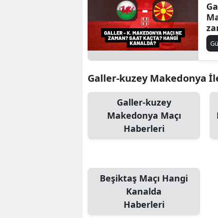
Ga
Ma
za
ha
G
Galler-kuzey Makedonya İle 
Galler-kuzey
Makedonya Maçı
Haberleri
Beşiktaş Maçı Hangi
Kanalda
Haberleri