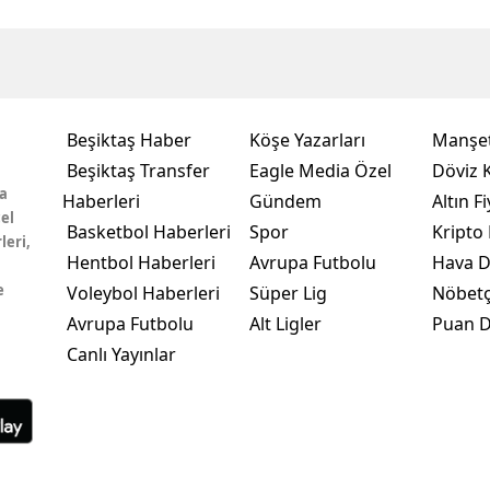
Beşiktaş Haber
Köşe Yazarları
Manşet
Beşiktaş Transfer
Eagle Media Özel
Döviz K
a
Haberleri
Gündem
Altın Fi
el
Basketbol Haberleri
Spor
Kripto 
leri,
Hentbol Haberleri
Avrupa Futbolu
Hava 
e
Voleybol Haberleri
Süper Lig
Nöbetç
Avrupa Futbolu
Alt Ligler
Puan 
Canlı Yayınlar