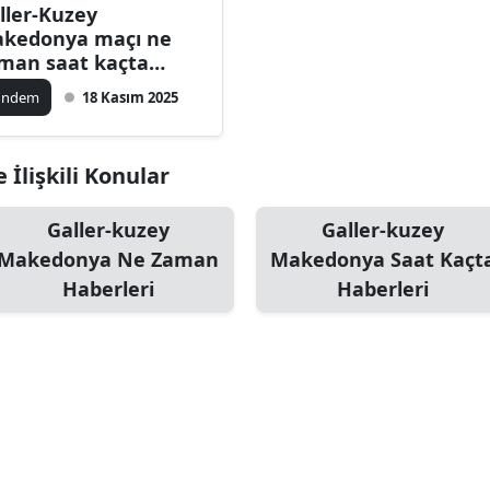
ller-Kuzey
kedonya maçı ne
man saat kaçta
ngi kanalda
ündem
18 Kasım 2025
İlişkili Konular
Galler-kuzey
Galler-kuzey
Makedonya Ne Zaman
Makedonya Saat Kaçt
Haberleri
Haberleri