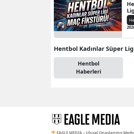
He
Li
He
202
Hentbol Kadınlar Süper Ligi 
Hentbol
Haberleri
🏆 EAGLE MEDIA – Ulusal Onaylanmış Medy