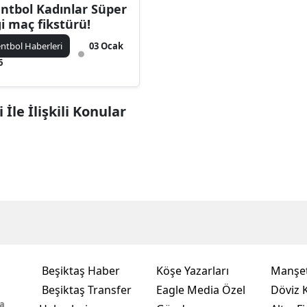
ntbol Kadınlar Süper
gi maç fikstürü!
ntbol Haberleri
03 Ocak
6
İle İlişkili Konular
Beşiktaş Haber
Köşe Yazarları
Manşet
Beşiktaş Transfer
Eagle Media Özel
Döviz K
a