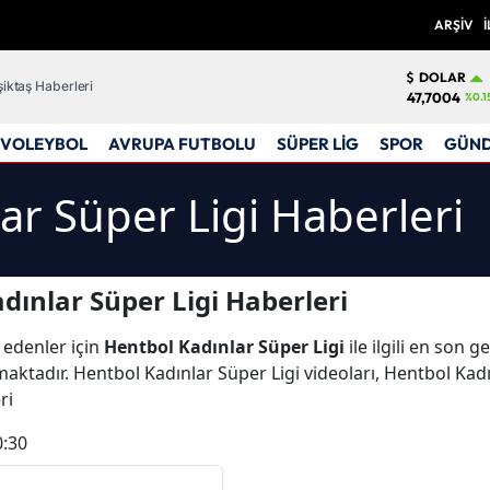
ARŞİV
İ
DOLAR
iktaş Haberleri
47,7004
%0.1
VOLEYBOL
AVRUPA FUTBOLU
SÜPER LİG
SPOR
GÜN
ar Süper Ligi Haberleri
dınlar Süper Ligi Haberleri
 edenler için
Hentbol Kadınlar Süper Ligi
ile ilgili en son 
aktadır. Hentbol Kadınlar Süper Ligi videoları, Hentbol Kadı
eri
0:30