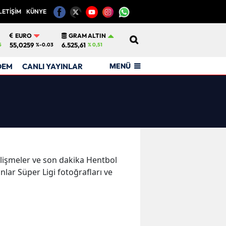
LETİŞİM
KÜNYE
12
EURO
GRAM ALTIN
55,0259
6.525,61
5
%-0.03
% 0,51
MENÜ
DEM
CANLI YAYINLAR
gelişmeler ve son dakika Hentbol
nlar Süper Ligi fotoğrafları ve