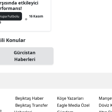
rşısında etkileyici
rformans!
rupa Futbolu
16 Kasım
5
kili Konular
Gürcistan
Haberleri
Beşiktaş Haber
Köşe Yazarları
Manşet
Beşiktaş Transfer
Eagle Media Özel
Döviz K
a