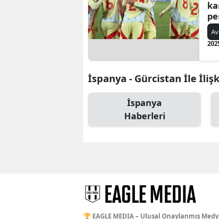
ka
pe
Av
202
İspanya - Gürcistan İle İliş
İspanya
Haberleri
🏆 EAGLE MEDIA – Ulusal Onaylanmış Medy