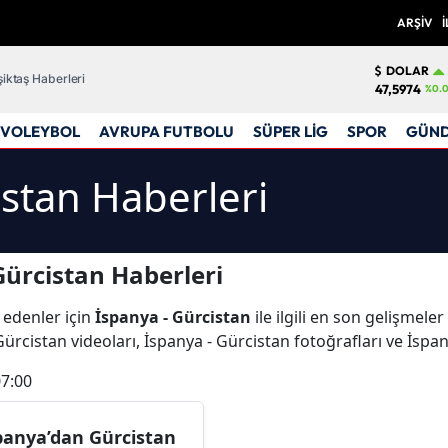
ARŞİV
İ
DOLAR
iktaş Haberleri
47,5974
%0.
VOLEYBOL
AVRUPA FUTBOLU
SÜPER LİG
SPOR
GÜN
istan Haberleri
Gürcistan Haberleri
 edenler için
İspanya - Gürcistan
ile ilgili en son gelişmele
ürcistan videoları, İspanya - Gürcistan fotoğrafları ve İspa
07:00
panya’dan Gürcistan