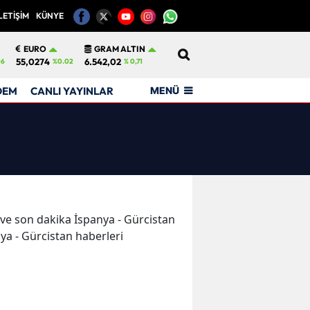
LETİŞİM
KÜNYE
12
EURO
GRAM ALTIN
55,0274
6.542,02
06
%0.02
% 0,71
MENÜ
DEM
CANLI YAYINLAR
r ve son dakika İspanya - Gürcistan
nya - Gürcistan haberleri